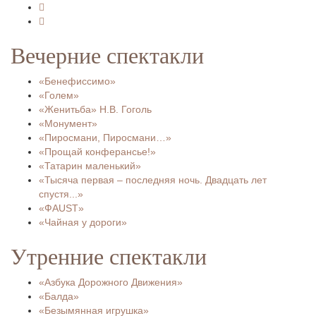
Вечерние спектакли
«Бенефиссимо»
«Голем»
«Женитьба» Н.В. Гоголь
«Монумент»
«Пиросмани, Пиросмани…»
«Прощай конферансье!»
«Татарин маленький»
«Тысяча первая – последняя ночь. Двадцать лет
спустя...»
«ФAUST»
«Чайная у дороги»
Утренние спектакли
«Азбука Дорожного Движения»
«Балда»
«Безымянная игрушка»