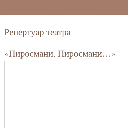
Доступная среда
Фотогалереи
Репертуар театра
«Пиросмани, Пиросмани…»