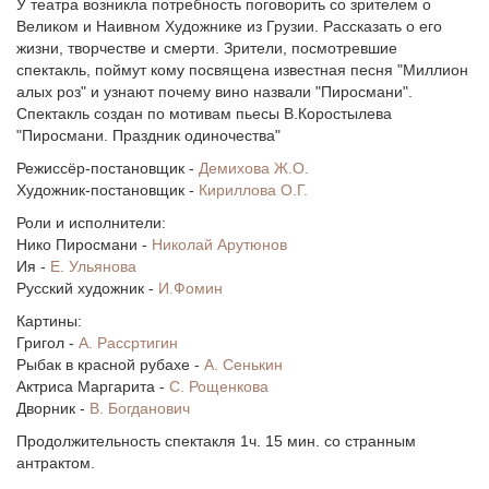
У театра возникла потребность поговорить со зрителем о
Великом и Наивном Художнике из Грузии. Рассказать о его
жизни, творчестве и смерти. Зрители, посмотревшие
спектакль, поймут кому посвящена известная песня "Миллион
алых роз" и узнают почему вино назвали "Пиросмани".
Спектакль создан по мотивам пьесы В.Коростылева
"Пиросмани. Праздник одиночества"
Режиссёр-постановщик -
Демихова Ж.О.
Художник-постановщик -
Кириллова О.Г.
Роли и исполнители:
Нико Пиросмани -
Николай Арутюнов
Ия -
Е. Ульянова
Русский художник -
И.Фомин
Картины:
Григол -
А. Рассртигин
Рыбак в красной рубахе -
А. Сенькин
Актриса Маргарита -
С. Рощенкова
Дворник -
В. Богданович
Продолжительность спектакля 1ч. 15 мин. со странным
антрактом.