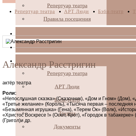
Репертуар театра
Репертуар театра
АРТ Люди
Бэби-театр
Т
Правила посещения
Александр Расстригин
Репертуар театра
актёр театра
АРТ Люди
Роли:
«Непослушная сказка» (Сказочник), «Дом и Гном» (Дом), 
Бэби-театр
«Третье желание» (Король), «Тысяча первая – последняя 
«Безымянная игрушка» (Гена), «Терем Ок» (Волк), «Истори
Труппа
«Христос Воскресе !» (Осел, Крот), «Городок в табакерке
(Григол)и др.
Документы