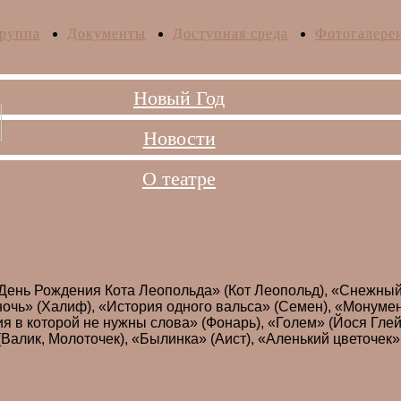
руппа
Документы
Доступная среда
Фотогалере
Новый Год
Новости
О театре
«День Рождения Кота Леопольда» (Кот Леопольд), «Снежный 
ночь» (Халиф), «История одного вальса» (Семен), «Монумен
я в которой не нужны слова» (Фонарь), «Голем» (Йося Глей
» (Валик, Молоточек), «Былинка» (Аист), «Аленький цветоч