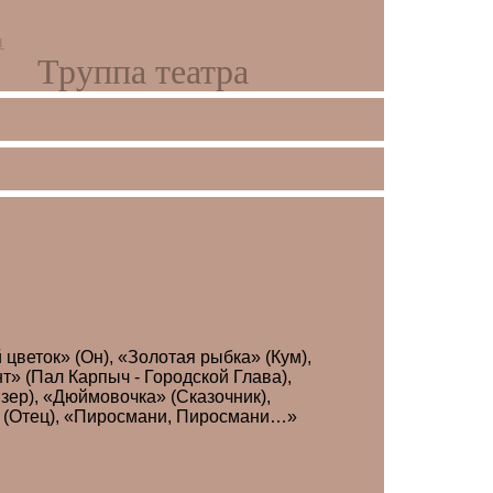
и
Труппа театра
цветок» (Он), «Золотая рыбка» (Кум),
т» (Пал Карпыч - Городской Глава),
зер), «Дюймовочка» (Сказочник),
ек» (Отец), «Пиросмани, Пиросмани…»