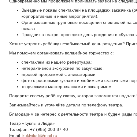
Одновременно мы продолжаем принимать заявки на следующи
Выездные показы спектаклей на площадках заказчика (о
корпоративные и иные мероприятия).
Организованные групповые посещения спектаклей на сц
показа.
Праздник в театре: проведите день рождения в «Куклах 
Хотите устроить ребёнку незабываемый день рождения? Пригл
Мы поможем организовать волшебное торжество с:
спектаклем из нашего репертуара;
интерактивной экскурсией по закулисью;
игровой программой с аниматорами;
фото с ростовыми куклами и любимыми сказочными пе
творческими мастер‑классами и аквагримом.
Подарите своему ребёнку сказку, которая запомнится надолго!
Записывайтесь и уточняйте детали по телефону театра.
Благодарим за интерес к деятельности театра и будем рады 
Театр «Куклы и Люди»
Телефон: +7 (985) 003‑87‑40
Email:
kuklyiludi@mail.ru