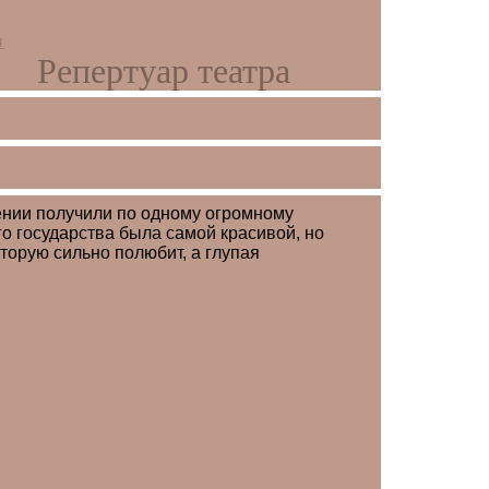
и
Репертуар театра
дении получили по одному огромному
о государства была самой красивой, но
оторую сильно полюбит, а глупая