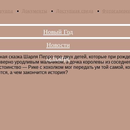
руппа
Документы
Доступная среда
Фотогалере
Новый Год
Новости
О театре
ная сказка Шарля Перро про двух детей, которые при рож
верно уродливым мальчиком, а дочка королевы из соседнег
стоинство — Рике с хохолком мог передать ум той самой, к
тся, а чем закончится история?