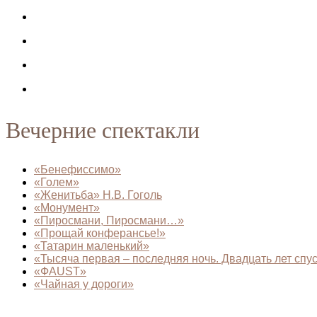
Вечерние спектакли
«Бенефиссимо»
«Голем»
«Женитьба» Н.В. Гоголь
«Монумент»
«Пиросмани, Пиросмани…»
«Прощай конферансье!»
«Татарин маленький»
«Тысяча первая – последняя ночь. Двадцать лет спуст
«ФAUST»
«Чайная у дороги»