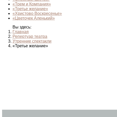
«Трем и Компания»
«Третье желание»
«Христово Воскресенье»
«Цветочек Аленький»
Вы здесь:
Главная
Репертуар театра
Утренние спектакли
«Третье желание»