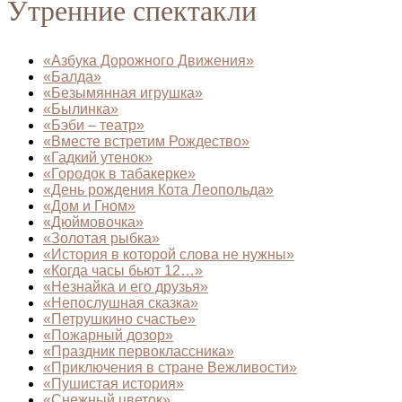
Утренние спектакли
«Азбука Дорожного Движения»
«Балда»
«Безымянная игрушка»
«Былинка»
«Бэби – театр»
«Вместе встретим Рождество»
«Гадкий утенок»
«Городок в табакерке»
«День рождения Кота Леопольда»
«Дом и Гном»
«Дюймовочка»
«Золотая рыбка»
«История в которой слова не нужны»
«Когда часы бьют 12…»
«Незнайка и его друзья»
«Непослушная сказка»
«Петрушкино счастье»
«Пожарный дозор»
«Праздник первоклассника»
«Приключения в стране Вежливости»
«Пушистая история»
«Снежный цветок»