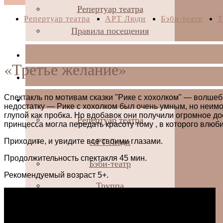
Репертуар театра
Репертуар театра
АРТ Люди
Бэби-театр
Т
Правила посещения
«Третье желание»
Спектакль по мотивам сказки "Рике с хохолком" — волшеб
недостатку — Рике с хохолком был очень умным, но неимо
глупой как пробка. Но вдобавок они получили огромное до
Репертуар театра
принцесса могла передать красоту тому , в которого влюби
АРТ Люди
Приходите, и увидите все своими глазами.
Продолжительность спектакля 45 мин.
Бэби-театр
Рекомендуемый возраст 5+.
Труппа
Документы