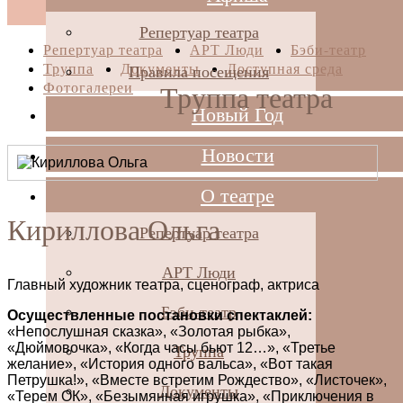
Репертуар театра
Репертуар театра
АРТ Люди
Бэби-театр
Труппа
Документы
Доступная среда
Правила посещения
Фотогалереи
Труппа театра
Новый Год
Новости
О театре
Кириллова Ольга
Репертуар театра
АРТ Люди
Главный художник театра, сценограф, актриса
Бэби-театр
Осуществленные постановки спектаклей:
«Непослушная сказка», «Золотая рыбка»,
«Дюймовочка», «Когда часы бьют 12…», «Третье
Труппа
желание», «История одного вальса», «Вот такая
Петрушка!», «Вместе встретим Рождество», «Листочек»,
Документы
«Терем ОК», «Безымянная игрушка», «Приключения в