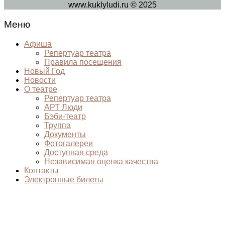
www.kuklyludi.ru © 2025
Меню
Афиша
Репертуар театра
Правила посещения
Новый Год
Новости
О театре
Репертуар театра
АРТ Люди
Бэби-театр
Труппа
Документы
Фотогалереи
Доступная среда
Независимая оценка качества
Контакты
Электронные билеты