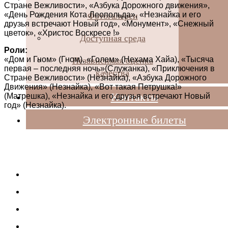
Стране Вежливости», «Азбука Дорожного движения»,
Фотогалереи
«День Рождения Кота Леопольда», «Незнайка и его
друзья встречают Новый год», «Монумент», «Снежный
цветок», «Христос Воскресе !»
Доступная среда
Роли:
Независимая оценка
«Дом и Гном» (Гном), «Голем» (Нехама Хайа), «Тысяча
первая – последняя ночь»(Служанка), «Приключения в
качества
Стране Вежливости» (Незнайка), «Азбука Дорожного
Движения» (Незнайка), «Вот такая Петрушка!»
Контакты
(Матрешка), «Незнайка и его друзья встречают Новый
год» (Незнайка).
Электронные билеты