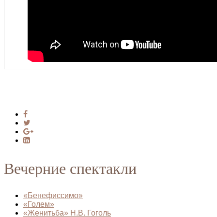
Вечерние спектакли
«Бенефиссимо»
«Голем»
«Женитьба» Н.В. Гоголь