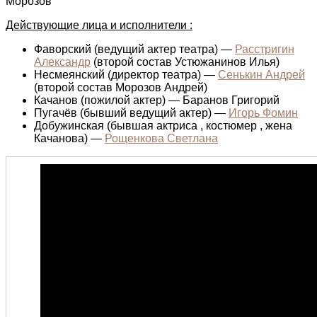
Морозов
Действующие лица и исполнители :
Фаворский (ведущий актер театра) —
Расстригин
Александр
(второй состав Устюжанинов Илья)
Несмеянский (директор театра) —
Сенькин Андрей
(второй состав Морозов Андрей)
Качанов (пожилой актер) — Баранов Григорий
Пугачёв (бывший ведущий актер) —
Игорь Фомин
Добужинская (бывшая актриса , костюмер , жена
Качанова) —
Рощенкова Светлана