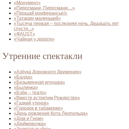
«Монумент»
«Пиросмани, Пиросмани…»
«Прощай конферансье!»
«Татарин маленький»
«Тысяча первая – последняя ночь. Двадцать лет
спустя...»
«ФAUST»
«Чайная у дороги»
Утренние спектакли
«Азбука Дорожного Движения»
«Балда»
«Безымянная игрушка»
«Былинка»
«Бэби – театр»
«Вместе встретим Рождество»
«Гадкий утенок»
«Городок в табакерке»
«День рождения Кота Леопольда»
«Дом и Гном»
«Дюймовочка»
«Золотая рыбка»