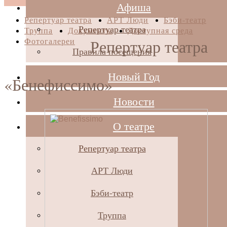
Афиша
Репертуар театра
АРТ Люди
Бэби-театр
Репертуар театра
Труппа
Документы
Доступная среда
Фотогалереи
Репертуар театра
Правила посещения
Новый Год
«Бенефиссимо»
Новости
О театре
Репертуар театра
АРТ Люди
Бэби-театр
Труппа