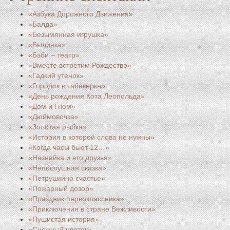
«Азбука Дорожного Движения»
«Балда»
«Безымянная игрушка»
«Былинка»
«Бэби – театр»
«Вместе встретим Рождество»
«Гадкий утенок»
«Городок в табакерке»
«День рождения Кота Леопольда»
«Дом и Гном»
«Дюймовочка»
«Золотая рыбка»
«История в которой слова не нужны»
«Когда часы бьют 12…»
«Незнайка и его друзья»
«Непослушная сказка»
«Петрушкино счастье»
«Пожарный дозор»
«Праздник первоклассника»
«Приключения в стране Вежливости»
«Пушистая история»
«Снежный цветок»