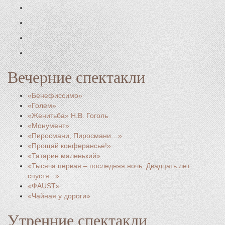
Вечерние спектакли
«Бенефиссимо»
«Голем»
«Женитьба» Н.В. Гоголь
«Монумент»
«Пиросмани, Пиросмани…»
«Прощай конферансье!»
«Татарин маленький»
«Тысяча первая – последняя ночь. Двадцать лет
спустя...»
«ФAUST»
«Чайная у дороги»
Утренние спектакли