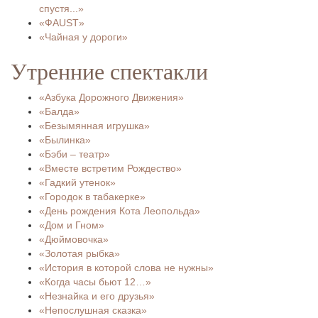
спустя...»
«ФAUST»
«Чайная у дороги»
Утренние спектакли
«Азбука Дорожного Движения»
«Балда»
«Безымянная игрушка»
«Былинка»
«Бэби – театр»
«Вместе встретим Рождество»
«Гадкий утенок»
«Городок в табакерке»
«День рождения Кота Леопольда»
«Дом и Гном»
«Дюймовочка»
«Золотая рыбка»
«История в которой слова не нужны»
«Когда часы бьют 12…»
«Незнайка и его друзья»
«Непослушная сказка»